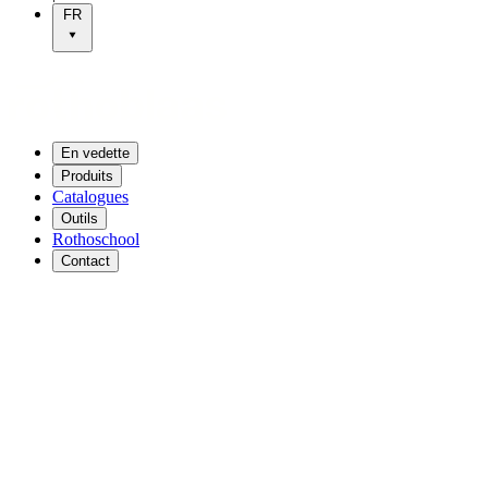
FR
En vedette
Produits
Catalogues
Outils
Rothoschool
Contact