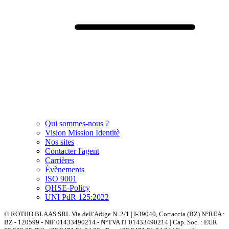
Qui sommes-nous ?
Vision Mission Identitè
Nos sites
Contacter l'agent
Carrières
Évènements
ISO 9001
QHSE-Policy
UNI PdR 125:2022
© ROTHO BLAAS SRL Via dell'Adige N. 2/1 | I-39040, Cortaccia (BZ) N°REA :
BZ - 120599 - NIF 01433490214 - N°TVA IT 01433490214 | Cap. Soc. : EUR