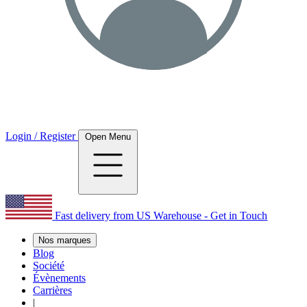
Login / Register
Open Menu
Fast delivery from US Warehouse - Get in Touch
Nos marques
Blog
Société
Évènements
Carrières
|