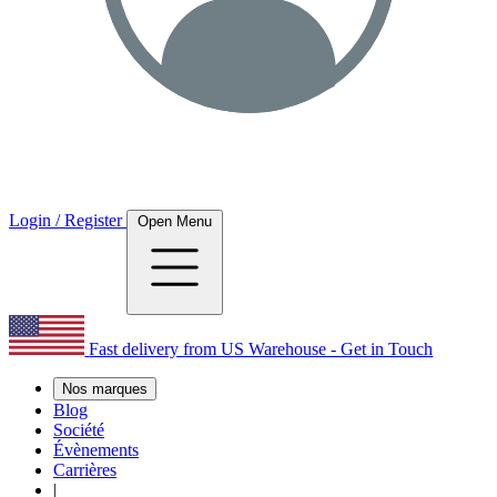
Login / Register
Open Menu
Fast delivery from US Warehouse - Get in Touch
Nos marques
Blog
Société
Évènements
Carrières
|