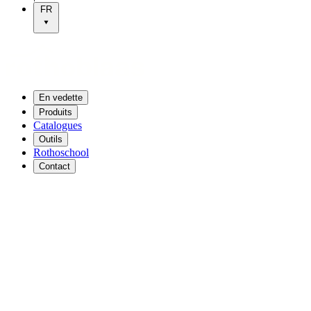
FR
En vedette
Produits
Catalogues
Outils
Rothoschool
Contact