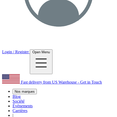
Login / Register
Open Menu
Fast delivery from US Warehouse - Get in Touch
Nos marques
Blog
Société
Évènements
Carrières
|