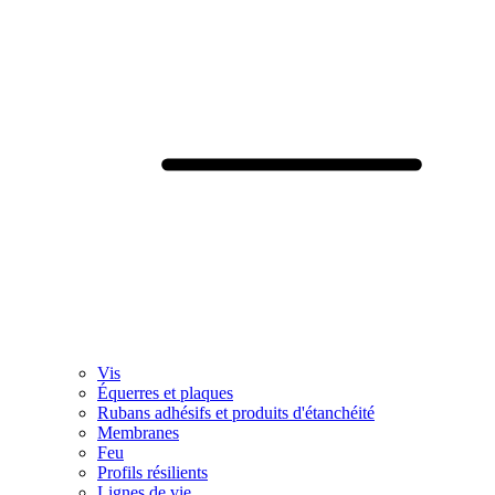
Vis
Équerres et plaques
Rubans adhésifs et produits d'étanchéité
Membranes
Feu
Profils résilients
Lignes de vie