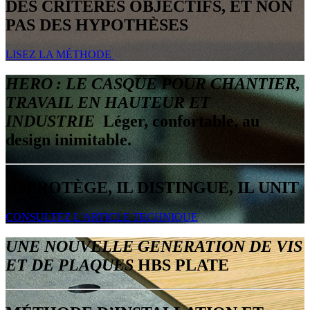
DES CRITÈRES OBJECTIFS, ET NON
PAS DES HYPOTHÈSES
LISEZ LA MÉTHODE
HERO : LE CASQUE POUR CHANTIER,
TRAVAIL EN HAUTEUR ET
INDUSTRIE
Léger, confortable, au
design inimitable.
IL PROTÈGE, IL DISTINGUE, IL UNIT
CONSULTEZ L'ARTICLE TECHNIQUE
UNE NOUVELLE GENERATION DE VIS
ET DE PLAQUES
HBS PLATE