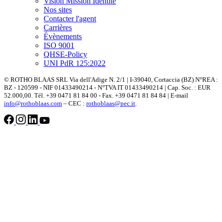
Vision Mission Identitè
Nos sites
Contacter l'agent
Carrières
Évènements
ISO 9001
QHSE-Policy
UNI PdR 125:2022
© ROTHO BLAAS SRL Via dell'Adige N. 2/1 | I-39040, Cortaccia (BZ) N°REA :
BZ - 120599 - NIF 01433490214 - N°TVA IT 01433490214 | Cap. Soc. : EUR
52.000,00. Tél. +39 0471 81 84 00 - Fax. +39 0471 81 84 84 | E-mail
info@rothoblaas.com
– CEC :
rothoblaas@pec.it
.