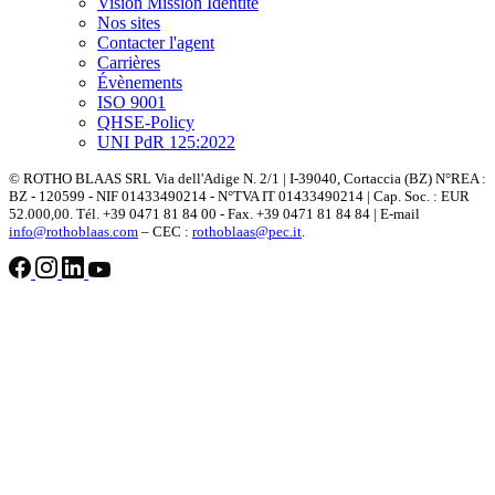
Vision Mission Identitè
Nos sites
Contacter l'agent
Carrières
Évènements
ISO 9001
QHSE-Policy
UNI PdR 125:2022
© ROTHO BLAAS SRL Via dell'Adige N. 2/1 | I-39040, Cortaccia (BZ) N°REA :
BZ - 120599 - NIF 01433490214 - N°TVA IT 01433490214 | Cap. Soc. : EUR
52.000,00. Tél. +39 0471 81 84 00 - Fax. +39 0471 81 84 84 | E-mail
info@rothoblaas.com
– CEC :
rothoblaas@pec.it
.