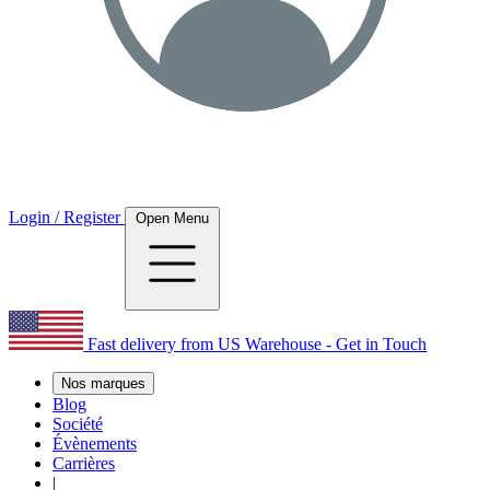
Login / Register
Open Menu
Fast delivery from US Warehouse - Get in Touch
Nos marques
Blog
Société
Évènements
Carrières
|