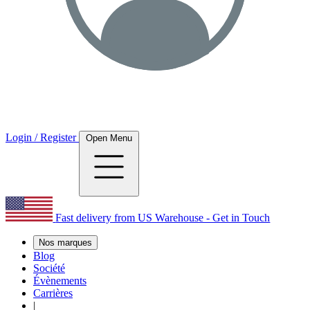
Login / Register
Open Menu
Fast delivery from US Warehouse - Get in Touch
Nos marques
Blog
Société
Évènements
Carrières
|