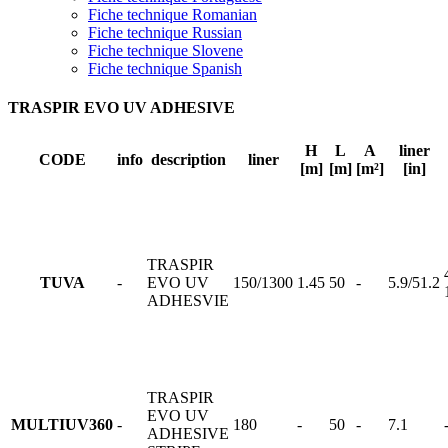
Fiche technique Romanian
Fiche technique Russian
Fiche technique Slovene
Fiche technique Spanish
TRASPIR EVO UV ADHESIVE
H
L
A
liner
CODE
info
description
liner
[m]
[m]
[m²]
[in]
TRASPIR
TUVA
-
EVO UV
150/1300
1.45
50
-
5.9/51.2
ADHESVIE
TRASPIR
EVO UV
MULTIUV360
-
180
-
50
-
7.1
ADHESIVE