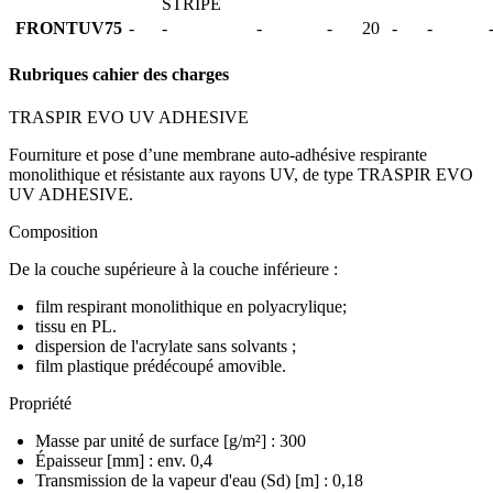
STRIPE
FRONTUV75
-
-
-
-
20
-
-
Rubriques cahier des charges
TRASPIR EVO UV ADHESIVE
Fourniture et pose d’une membrane auto-adhésive respirante
monolithique et résistante aux rayons UV, de type TRASPIR EVO
UV ADHESIVE.
Composition
De la couche supérieure à la couche inférieure :
film respirant monolithique en polyacrylique;
tissu en PL.
dispersion de l'acrylate sans solvants ;
film plastique prédécoupé amovible.
Propriété
Masse par unité de surface [g/m²] : 300
Épaisseur [mm] : env. 0,4
Transmission de la vapeur d'eau (Sd) [m] : 0,18