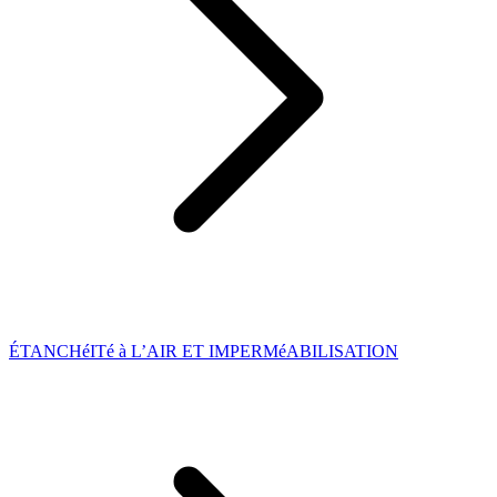
ÉTANCHéITé à L’AIR ET IMPERMéABILISATION