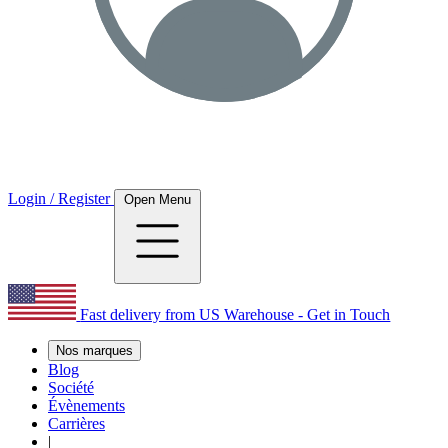
Login / Register
Open Menu
Fast delivery from US Warehouse - Get in Touch
Nos marques
Blog
Société
Évènements
Carrières
|