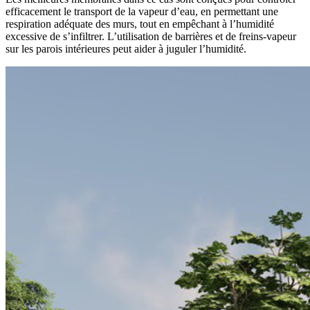
efficacement le transport de la vapeur d’eau, en permettant une
respiration adéquate
des murs, tout en empêchant à l’humidité
excessive de s’infiltrer. L’utilisation de
barrières et de freins-vapeur
sur les parois intérieures
peut aider à juguler l’humidité.