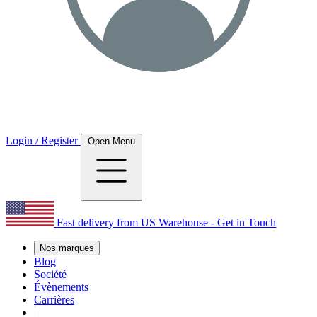
Login / Register
Open Menu
Fast delivery from US Warehouse - Get in Touch
Nos marques
Blog
Société
Évènements
Carrières
|