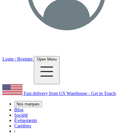
Login / Register
Open Menu
Fast delivery from US Warehouse - Get in Touch
Nos marques
Blog
Société
Évènements
Carrières
|