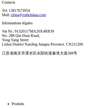
Contacts
Tel: 13817673954
Mail:
china@rothoblaas.com
Informations légales
Vat Nr.: 91320117MA20X4RB39
No. 288 Qin Huai Road,
Yong Yang Street
Lishui District NanJing Jiangsu Province. CN211200
江苏省南京市溧水区永阳街道秦淮大道288号
Produits