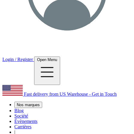
Login / Register
Open Menu
Fast delivery from US Warehouse - Get in Touch
Nos marques
Blog
Société
Évènements
Carrières
|