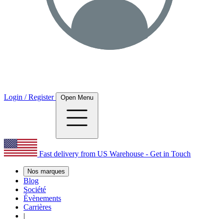
Login / Register
Open Menu
Fast delivery from US Warehouse - Get in Touch
Nos marques
Blog
Société
Évènements
Carrières
|