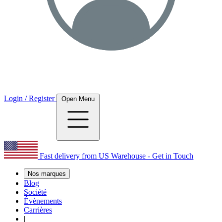
Login / Register
Open Menu
Fast delivery from US Warehouse - Get in Touch
Nos marques
Blog
Société
Évènements
Carrières
|