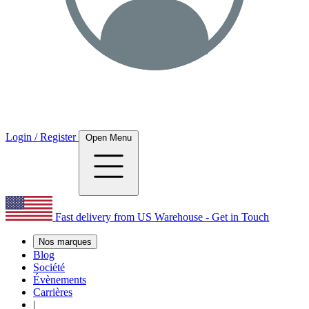
Login / Register
Open Menu
Fast delivery from US Warehouse - Get in Touch
Nos marques
Blog
Société
Évènements
Carrières
|