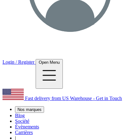
Login / Register
Open Menu
Fast delivery from US Warehouse - Get in Touch
Nos marques
Blog
Société
Évènements
Carrières
|