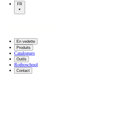
FR
En vedette
Produits
Catalogues
Outils
Rothoschool
Contact