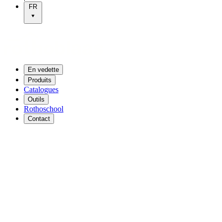
FR
En vedette
Produits
Catalogues
Outils
Rothoschool
Contact