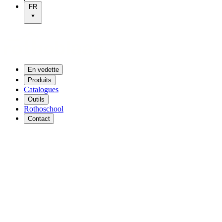
FR
En vedette
Produits
Catalogues
Outils
Rothoschool
Contact