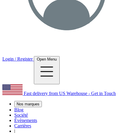
Login / Register
Open Menu
Fast delivery from US Warehouse - Get in Touch
Nos marques
Blog
Société
Évènements
Carrières
|