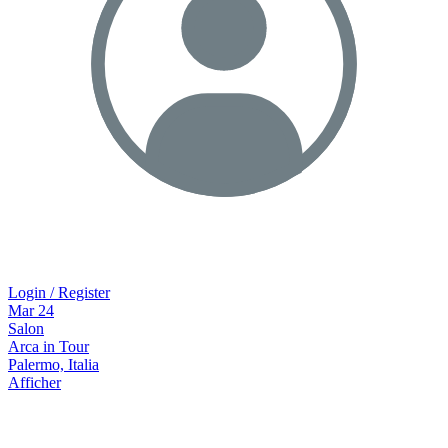
Login / Register
Mar
24
Salon
Arca in Tour
Palermo, Italia
Afficher