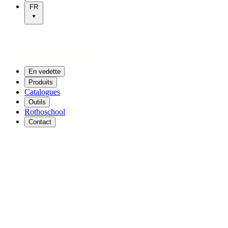
FR
En vedette
Produits
Catalogues
Outils
Rothoschool
Contact