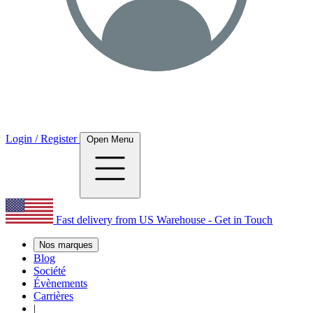
Login / Register
Open Menu
Fast delivery from US Warehouse - Get in Touch
Nos marques
Blog
Société
Évènements
Carrières
|