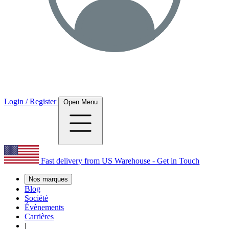
Login / Register
Open Menu
Fast delivery from US Warehouse - Get in Touch
Nos marques
Blog
Société
Évènements
Carrières
|