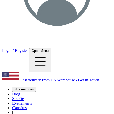
Login / Register
Open Menu
Fast delivery from US Warehouse - Get in Touch
Nos marques
Blog
Société
Évènements
Carrières
|