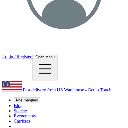
Login / Register
Open Menu
Fast delivery from US Warehouse - Get in Touch
Nos marques
Blog
Société
Évènements
Carrières
|