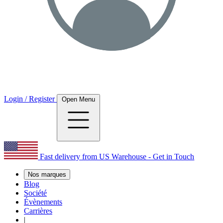
Login / Register
Open Menu
Fast delivery from US Warehouse - Get in Touch
Nos marques
Blog
Société
Évènements
Carrières
|