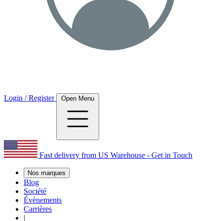
Login / Register
Open Menu
Fast delivery from US Warehouse - Get in Touch
Nos marques
Blog
Société
Évènements
Carrières
|