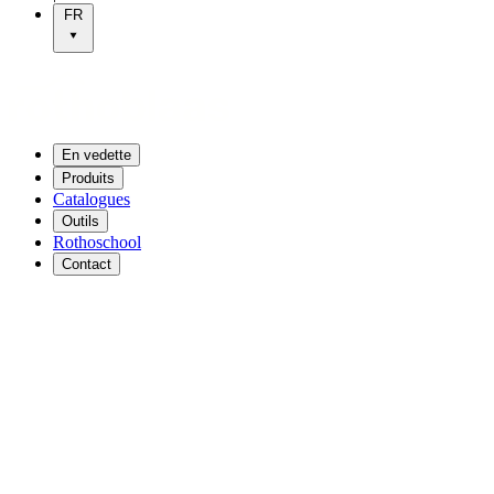
FR
En vedette
Produits
Catalogues
Outils
Rothoschool
Contact