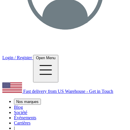
Login / Register
Open Menu
Fast delivery from US Warehouse - Get in Touch
Nos marques
Blog
Société
Évènements
Carrières
|