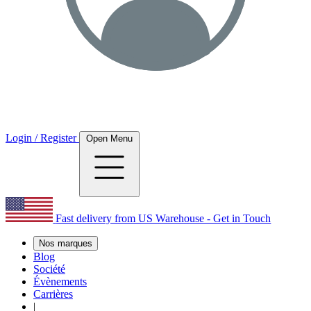
Login / Register
Open Menu
Fast delivery from US Warehouse - Get in Touch
Nos marques
Blog
Société
Évènements
Carrières
|