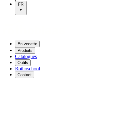
FR
En vedette
Produits
Catalogues
Outils
Rothoschool
Contact