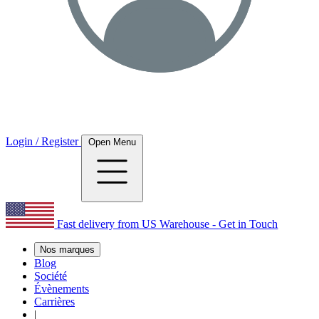
Login / Register
Open Menu
Fast delivery from US Warehouse - Get in Touch
Nos marques
Blog
Société
Évènements
Carrières
|