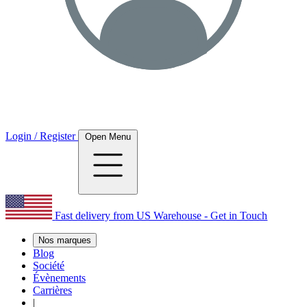
Login / Register
Open Menu
Fast delivery from US Warehouse - Get in Touch
Nos marques
Blog
Société
Évènements
Carrières
|