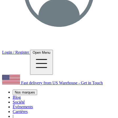
Login / Register
Open Menu
Fast delivery from US Warehouse - Get in Touch
Nos marques
Blog
Société
Évènements
Carrières
|