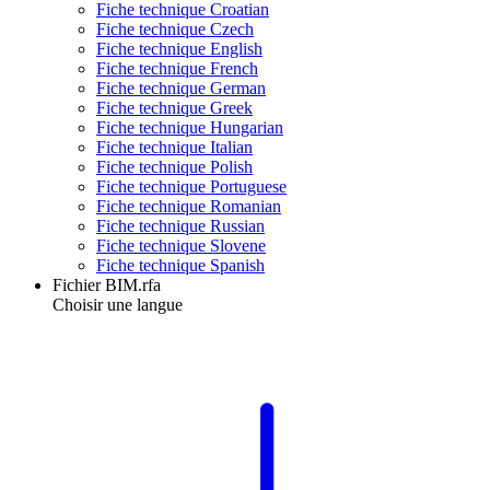
Fiche technique Croatian
Fiche technique Czech
Fiche technique English
Fiche technique French
Fiche technique German
Fiche technique Greek
Fiche technique Hungarian
Fiche technique Italian
Fiche technique Polish
Fiche technique Portuguese
Fiche technique Romanian
Fiche technique Russian
Fiche technique Slovene
Fiche technique Spanish
Fichier BIM.rfa
Choisir une langue