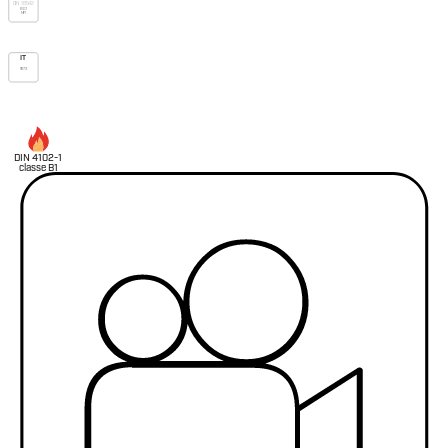
DIN 18542
BG1
MF1
IT
11673
DIN 4102-1
classe B1