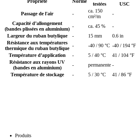
Propriété
Norme
testées
USC
ca. 150
Passage de l'air
-
-
cm²/m
Capacité d’allongement
-
ca. 45 %
-
(bandes plissées en aluminium)
Largeur du ruban butylique
-
15 mm
0.6 in
Résistance aux températures
-
-40 / 90 °C
-40 / 194 °F
thermique du ruban butylique
Température d’application
-
5 / 40 °C
41 / 104 °F
Résistance aux rayons UV
-
permanente
-
(bandes en aluminium)
Température de stockage
-
5 / 30 °C
41 / 86 °F
Produits