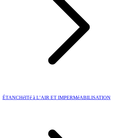
ÉTANCHéITé à L’AIR ET IMPERMéABILISATION