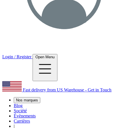
Login / Register
Open Menu
Fast delivery from US Warehouse - Get in Touch
Nos marques
Blog
Société
Évènements
Carrières
|