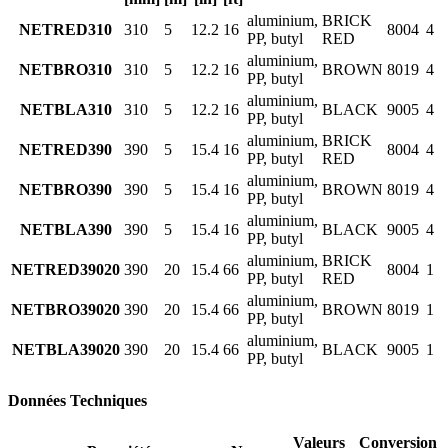
aluminium,
BRICK
NETRED310
310
5
12.2
16
8004
4
PP, butyl
RED
aluminium,
NETBRO310
310
5
12.2
16
BROWN
8019
4
PP, butyl
aluminium,
NETBLA310
310
5
12.2
16
BLACK
9005
4
PP, butyl
aluminium,
BRICK
NETRED390
390
5
15.4
16
8004
4
PP, butyl
RED
aluminium,
NETBRO390
390
5
15.4
16
BROWN
8019
4
PP, butyl
aluminium,
NETBLA390
390
5
15.4
16
BLACK
9005
4
PP, butyl
aluminium,
BRICK
NETRED39020
390
20
15.4
66
8004
1
PP, butyl
RED
aluminium,
NETBRO39020
390
20
15.4
66
BROWN
8019
1
PP, butyl
aluminium,
NETBLA39020
390
20
15.4
66
BLACK
9005
1
PP, butyl
Données Techniques
Valeurs
Conversion