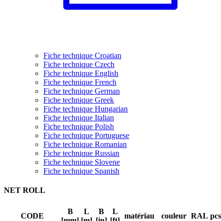
Fiche technique Croatian
Fiche technique Czech
Fiche technique English
Fiche technique French
Fiche technique German
Fiche technique Greek
Fiche technique Hungarian
Fiche technique Italian
Fiche technique Polish
Fiche technique Portuguese
Fiche technique Romanian
Fiche technique Russian
Fiche technique Slovene
Fiche technique Spanish
NET ROLL
B
L
B
L
CODE
matériau
couleur
RAL
pcs
[mm]
[m]
[in]
[ft]