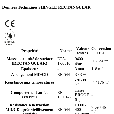
Données Techniques SHINGLE RECTANGULAR
ETA
BITUMEN
B
A
SED
Valeurs
Conversion
Propriété
Norme
testées
USC
Masse par unité de surface
ETA-
9400
30.8 oz/ft²
(RECTANGULAR)
17/0510
g/m²
Épaisseur
-
3 mm
118 mil
Allongement MD/CD
EN 544
3 / 3 %
-
-20 / 80
Résistance aux températures
-
-4 / 176 °F
°C
classe
Comportement au feu
EN
BROOF
-
extérieur
13501-5
(t1)
Résistance à la traction
> 600 /
> 69 / 46
MD/CD après vieillissement
EN 544
400
lb/in