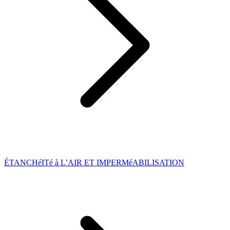
ÉTANCHéITé à L’AIR ET IMPERMéABILISATION