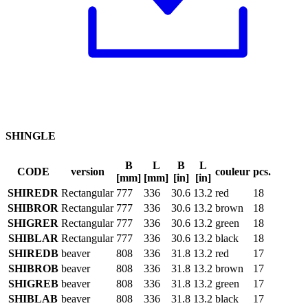
SHINGLE
B
L
B
L
CODE
version
couleur
pcs.
[mm]
[mm]
[in]
[in]
SHIREDR
Rectangular
777
336
30.6
13.2
red
18
SHIBROR
Rectangular
777
336
30.6
13.2
brown
18
SHIGRER
Rectangular
777
336
30.6
13.2
green
18
SHIBLAR
Rectangular
777
336
30.6
13.2
black
18
SHIREDB
beaver
808
336
31.8
13.2
red
17
SHIBROB
beaver
808
336
31.8
13.2
brown
17
SHIGREB
beaver
808
336
31.8
13.2
green
17
SHIBLAB
beaver
808
336
31.8
13.2
black
17