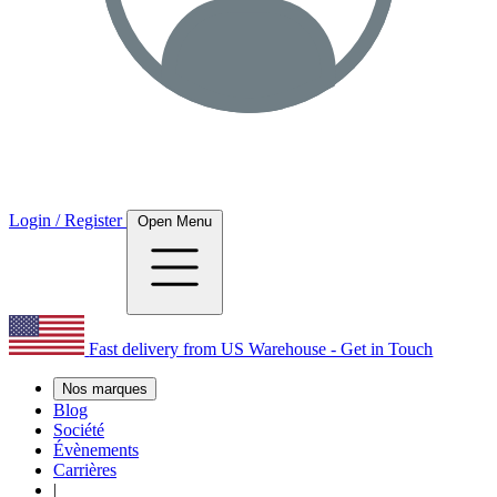
Login / Register
Open Menu
Fast delivery from US Warehouse - Get in Touch
Nos marques
Blog
Société
Évènements
Carrières
|