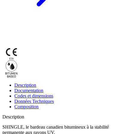
ETA
BITUMEN
B
A
SED
Description
Documentation
Codes et dimensions
Données Techniques
Composition
Description
SHINGLE, le bardeau canadien bitumineux à la stabilité
permanente aux rayons UV.