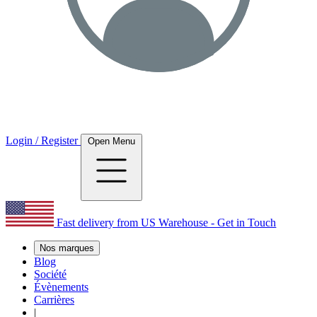
Login / Register
Open Menu
Fast delivery from US Warehouse - Get in Touch
Nos marques
Blog
Société
Évènements
Carrières
|