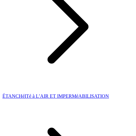
ÉTANCHéITé à L’AIR ET IMPERMéABILISATION