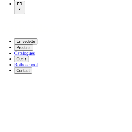
FR
En vedette
Produits
Catalogues
Outils
Rothoschool
Contact