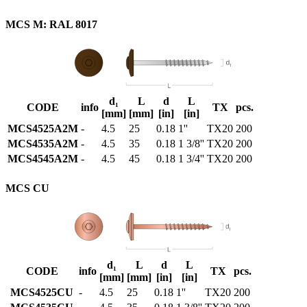
MCS M: RAL 8017
d₁
L
d
L
CODE
info
TX
pcs.
[mm]
[mm]
[in]
[in]
MCS4525A2M
-
4.5
25
0.18
1''
TX20
200
MCS4535A2M
-
4.5
35
0.18
1 3/8''
TX20
200
MCS4545A2M
-
4.5
45
0.18
1 3/4''
TX20
200
MCS CU
d₁
L
d
L
CODE
info
TX
pcs.
[mm]
[mm]
[in]
[in]
MCS4525CU
-
4.5
25
0.18
1''
TX20
200