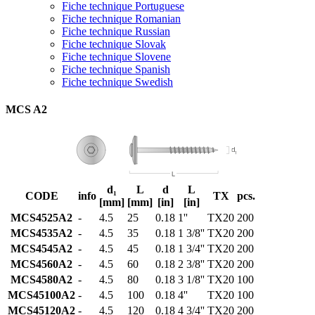
Fiche technique Portuguese
Fiche technique Romanian
Fiche technique Russian
Fiche technique Slovak
Fiche technique Slovene
Fiche technique Spanish
Fiche technique Swedish
MCS A2
d₁
L
d
L
CODE
info
TX
pcs.
[mm]
[mm]
[in]
[in]
MCS4525A2
-
4.5
25
0.18
1''
TX20
200
MCS4535A2
-
4.5
35
0.18
1 3/8''
TX20
200
MCS4545A2
-
4.5
45
0.18
1 3/4''
TX20
200
MCS4560A2
-
4.5
60
0.18
2 3/8''
TX20
200
MCS4580A2
-
4.5
80
0.18
3 1/8''
TX20
100
MCS45100A2
-
4.5
100
0.18
4''
TX20
100
MCS45120A2
-
4.5
120
0.18
4 3/4''
TX20
200