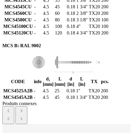
MCS4535CU
-
4.5
35
0.18
1 3/8''
TX20
200
MCS4545CU
-
4.5
45
0.18
1 3/4''
TX20
200
MCS4560CU
-
4.5
60
0.18
2 3/8''
TX20
200
MCS4580CU
-
4.5
80
0.18
3 1/8''
TX20
100
MCS45100CU
-
4.5
100
0.18
4''
TX20
100
MCS45120CU
-
4.5
120
0.18
4 3/4''
TX20
200
MCS B: RAL 9002
d₁
L
d
L
CODE
info
TX
pcs.
[mm]
[mm]
[in]
[in]
MCS4525A2B
-
4.5
25
0.18
1''
TX20
200
MCS4545A2B
-
4.5
45
0.18
1 3/4''
TX20
200
Produits connexes