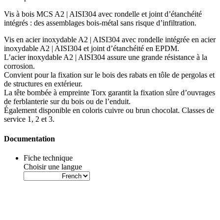
Vis à bois MCS A2 | AISI304 avec rondelle et joint d’étanchéité
intégrés : des assemblages bois-métal sans risque d’infiltration
.
Vis en acier inoxydable A2 | AISI304
avec rondelle intégrée en acier
inoxydable
A2 | AISI304
et joint d’étanchéité en
EPDM
.
L’acier inoxydable
A2 | AISI304
assure une grande
résistance à la
corrosion
.
Convient pour la fixation sur le
bois des rabats
en
tôle de pergolas
et
de structures en extérieur.
La
tête bombée à empreinte Torx
garantit la fixation sûre d’ouvrages
de
ferblanterie sur du bois
ou de
l’enduit
.
Également disponible en coloris
cuivre
ou
brun chocolat
. Classes de
service 1, 2 et 3.
Documentation
Fiche technique
Choisir une langue