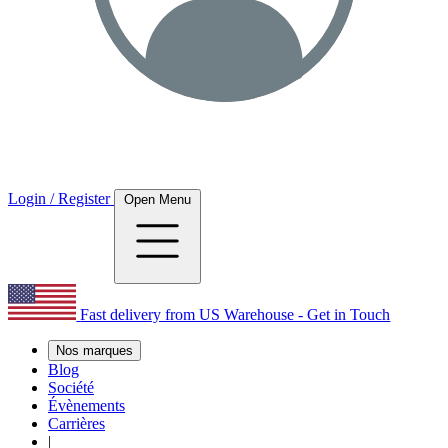
Login / Register
Open Menu
Fast delivery from US Warehouse - Get in Touch
Nos marques
Blog
Société
Évènements
Carrières
|