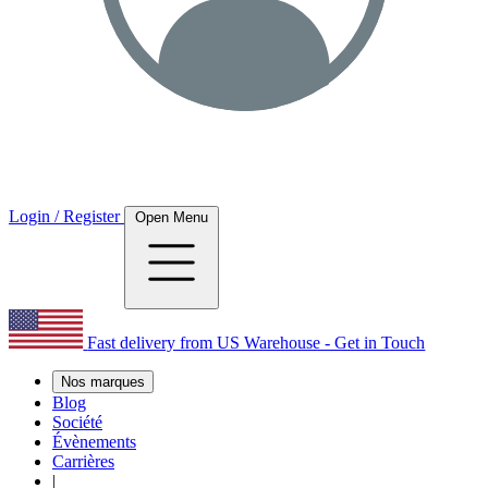
Login / Register
Open Menu
Fast delivery from US Warehouse - Get in Touch
Nos marques
Blog
Société
Évènements
Carrières
|