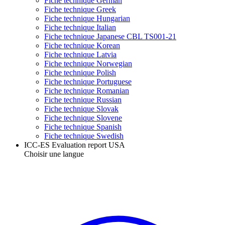
Fiche technique German
Fiche technique Greek
Fiche technique Hungarian
Fiche technique Italian
Fiche technique Japanese CBL TS001-21
Fiche technique Korean
Fiche technique Latvia
Fiche technique Norwegian
Fiche technique Polish
Fiche technique Portuguese
Fiche technique Romanian
Fiche technique Russian
Fiche technique Slovak
Fiche technique Slovene
Fiche technique Spanish
Fiche technique Swedish
ICC-ES Evaluation report USA
Choisir une langue