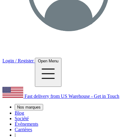
Login / Register
Open Menu
Fast delivery from US Warehouse - Get in Touch
Nos marques
Blog
Société
Évènements
Carrières
|