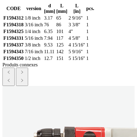
d
L
L
CODE
version
pcs.
[mm]
[mm]
[in]
F1594312
1/8 inch
3.17
65
2 9/16''
1
F1594318
3/16 inch
76
86
3 3/8''
1
F1594325
1/4 inch
6.35
101
4''
1
F1594331
5/16 inch
7.94
117
4 5/8''
1
F1594337
3/8 inch
9.53
125
4 15/16''
1
F1594343
7/16 inch
11.11
142
5 9/16''
1
F1594350
1/2 inch
12.7
151
5 15/16''
1
Produits connexes