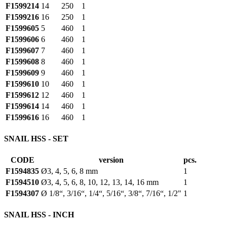
F1599214
14
250
1
F1599216
16
250
1
F1599605
5
460
1
F1599606
6
460
1
F1599607
7
460
1
F1599608
8
460
1
F1599609
9
460
1
F1599610
10
460
1
F1599612
12
460
1
F1599614
14
460
1
F1599616
16
460
1
SNAIL HSS - SET
CODE
version
pcs.
F1594835
Ø3, 4, 5, 6, 8 mm
1
F1594510
Ø3, 4, 5, 6, 8, 10, 12, 13, 14, 16 mm
1
F1594307
Ø 1/8“, 3/16“, 1/4“, 5/16“, 3/8“, 7/16“, 1/2"
1
SNAIL HSS - INCH