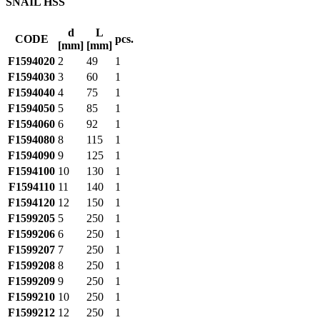
SNAIL HSS
d
L
CODE
pcs.
[mm]
[mm]
F1594020
2
49
1
F1594030
3
60
1
F1594040
4
75
1
F1594050
5
85
1
F1594060
6
92
1
F1594080
8
115
1
F1594090
9
125
1
F1594100
10
130
1
F1594110
11
140
1
F1594120
12
150
1
F1599205
5
250
1
F1599206
6
250
1
F1599207
7
250
1
F1599208
8
250
1
F1599209
9
250
1
F1599210
10
250
1
F1599212
12
250
1