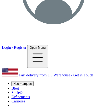
Login / Register
Open Menu
Fast delivery from US Warehouse - Get in Touch
Nos marques
Blog
Société
Évènements
Carrières
|