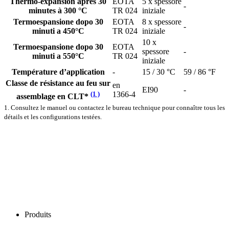
Thermo-expansion après 30
EOTA
5 x spessore
-
minutes à 300 °C
TR 024
iniziale
Termoespansione dopo 30
EOTA
8 x spessore
-
minuti a 450°C
TR 024
iniziale
10 x
Termoespansione dopo 30
EOTA
spessore
-
minuti a 550°C
TR 024
iniziale
Température d’application
-
15 / 30 °C
59 / 86 °F
Classe de résistance au feu sur
en
EI90
-
(1 )
1366-4
assemblage en CLT*
1. Consultez le manuel ou contactez le bureau technique pour connaître tous les
détails et les configurations testées.
Produits