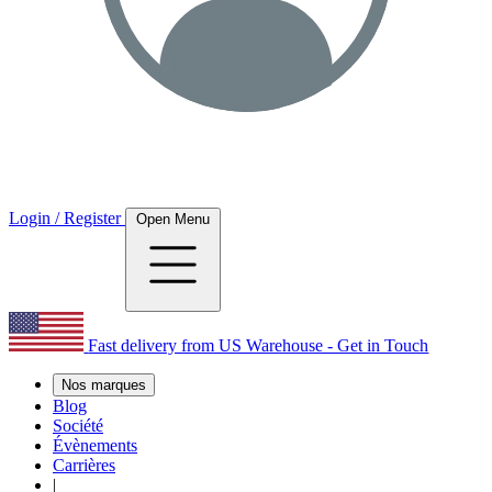
Login / Register
Open Menu
Fast delivery from US Warehouse - Get in Touch
Nos marques
Blog
Société
Évènements
Carrières
|