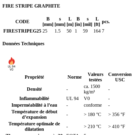
FIRE STRIPE GRAPHITE
B
s
L
B
s
L
CODE
pcs.
[mm]
[mm]
[m]
[in]
[mil]
[ft]
FIRESTRIPEG25
25
1.5
50
1
59
164
7
Données Techniques
UL 94
V0
Valeurs
Conversion
Propriété
Norme
testées
USC
ca. 1500
Densité
-
-
kg/m³
Inflammabilité
UL 94
V0
-
Imperméabilité à l’eau
-
conforme
-
Température de début
-
> 180 °C
> 356 °F
d’expansion
Température optimale de
-
> 210 °C
> 410 °F
dilatation