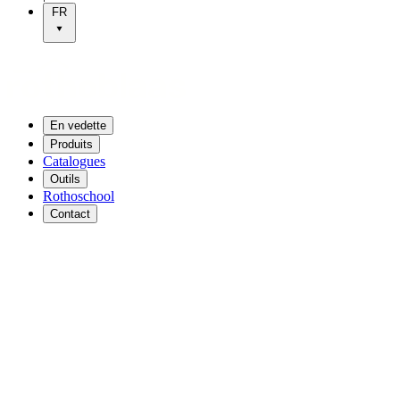
FR
En vedette
Produits
Catalogues
Outils
Rothoschool
Contact