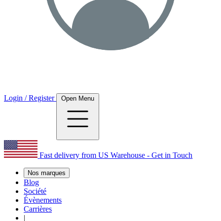
Login / Register
Open Menu
Fast delivery from US Warehouse - Get in Touch
Nos marques
Blog
Société
Évènements
Carrières
|