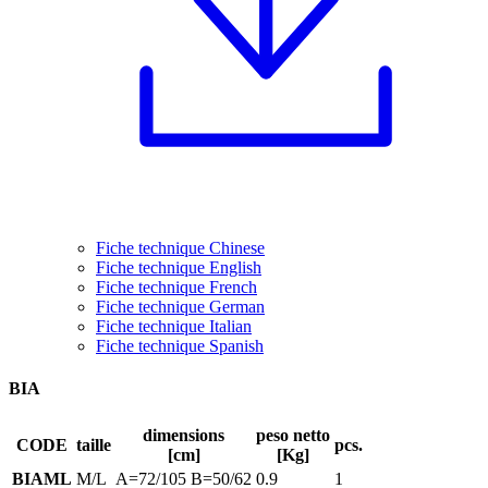
Fiche technique Chinese
Fiche technique English
Fiche technique French
Fiche technique German
Fiche technique Italian
Fiche technique Spanish
BIA
dimensions
peso netto
CODE
taille
pcs.
[cm]
[Kg]
BIAML
M/L
A=72/105 B=50/62
0.9
1