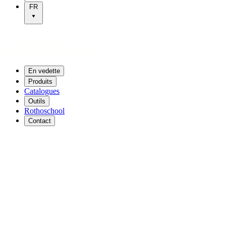
FR
En vedette
Produits
Catalogues
Outils
Rothoschool
Contact