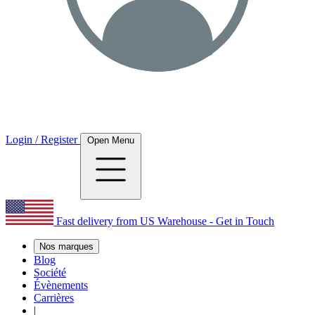
Login / Register
Open Menu
Fast delivery from US Warehouse - Get in Touch
Nos marques
Blog
Société
Évènements
Carrières
|