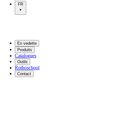
FR
En vedette
Produits
Catalogues
Outils
Rothoschool
Contact