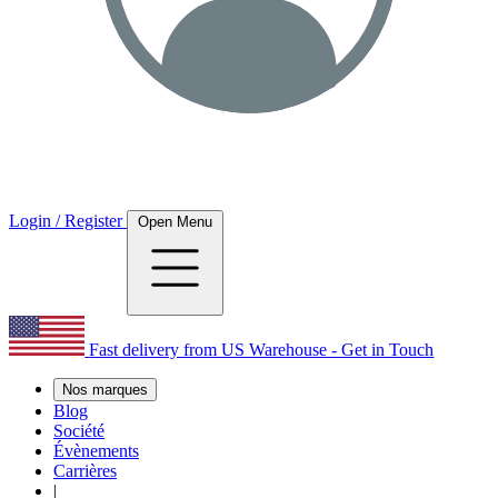
Login / Register
Open Menu
Fast delivery from US Warehouse - Get in Touch
Nos marques
Blog
Société
Évènements
Carrières
|