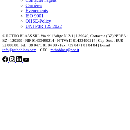
Contacter l'agent
Carrières
Évènements
ISO 9001
QHSE-Policy
UNI PdR 125:2022
© ROTHO BLAAS SRL Via dell'Adige N. 2/1 | I-39040, Cortaccia (BZ) N°REA :
BZ - 120599 - NIF 01433490214 - N°TVA IT 01433490214 | Cap. Soc. : EUR
52.000,00. Tél. +39 0471 81 84 00 - Fax. +39 0471 81 84 84 | E-mail
info@rothoblaas.com
– CEC :
rothoblaas@pec.it
.