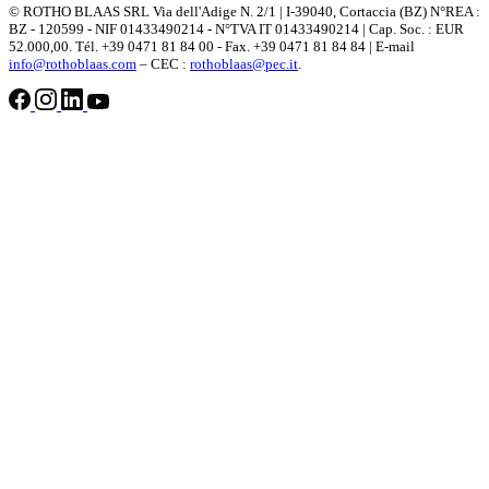
© ROTHO BLAAS SRL Via dell'Adige N. 2/1 | I-39040, Cortaccia (BZ) N°REA :
BZ - 120599 - NIF 01433490214 - N°TVA IT 01433490214 | Cap. Soc. : EUR
52.000,00. Tél. +39 0471 81 84 00 - Fax. +39 0471 81 84 84 | E-mail
info@rothoblaas.com
– CEC :
rothoblaas@pec.it
.