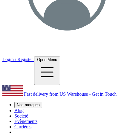
Login / Register
Open Menu
Fast delivery from US Warehouse - Get in Touch
Nos marques
Blog
Société
Évènements
Carrières
|